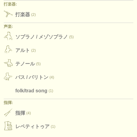
打楽器:
打楽器
(2)
声楽:
ソプラノ /
メゾソプラノ
(5)
アルト
(2)
テノール
(5)
バス /
バリトン
(4)
folk/
trad song
(1)
指揮:
指揮
(4)
レペティトゥア
(1)