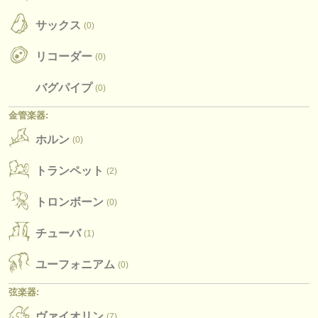
楽器の販売
サックス
(0)
盗まれた楽器
リコーダー
(0)
ディレクトリー:
バグパイプ
(0)
オーケストラ
金管楽器:
音楽学校
ホルン
(0)
ユース オーケストラ
トランペット
(2)
musicalchairs:
トロンボーン
(0)
musicalchairsについて
チューバ
(1)
お問い合わせ
ユーフォニアム
(0)
rss feeds
弦楽器:
クラシック音楽ニュース
ヴァイオリン
(7)