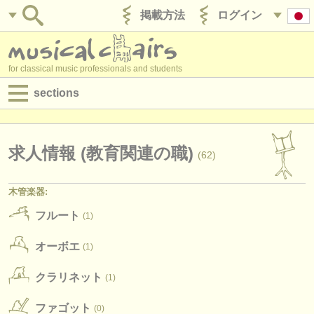
掲載方法
ログイン
for classical music professionals and students
sections
目録:
求人情報 (演奏関係の職)
求人情報 (教育関連の職)
(62)
求人情報 (教育関連の職)
木管楽器:
求人情報 (管理者関連の職)
フルート
(1)
degree courses
オーボエ
(1)
講習会
クラリネット
(1)
コンクール
ファゴット
(0)