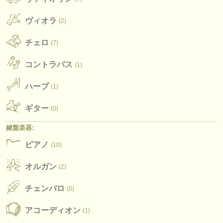
出版社:
ヴィオラ
掲載方法
(2)
チェロ
find out about our
(7)
ATS
コントラバス
ATS
faq
(1)
ハープ
ログイン
(1)
ギター
(0)
鍵盤楽器:
ピアノ
(10)
オルガン
(2)
チェンバロ
(0)
アコーディオン
(1)