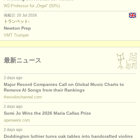
W2-Professur für „Orgel“ (50%)
掲載日: 20 Jul 2026
トランペット:
Newton Prep
VMT Trumpet
最新ニュース
2 days ago
Major Record Companies Call on Global Music Charts to
Remove AI Songs from their Rankings
theviolinchannel.com
2 days ago
Sumi Jo Wins the 2026 Maria Callas Prize
operawire.com
2 days ago
Doddington luthier turns oak tables into handcrafted violins