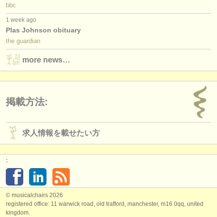
bbc
1 week ago
Plas Johnson obituary
the guardian
more news…
掲載方法:
求人情報を載せたい方
:
© musicalchairs 2026
registered office: 11 warwick road, old trafford, manchester, m16 0qq, united
kingdom.