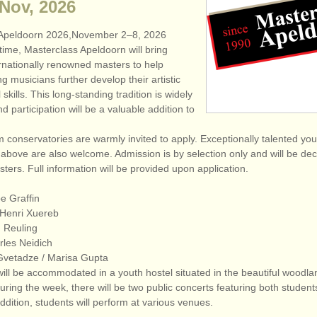
 Nov, 2026
 Apeldoorn 2026,November 2–8, 2026
time, Masterclass Apeldoorn will bring
ernationally renowned masters to help
g musicians further develop their artistic
skills. This long-standing tradition is widely
d participation will be a valuable addition to
m conservatories are warmly invited to apply. Exceptionally talented yo
above are also welcome. Admission is by selection only and will be dec
sters. Full information will be provided upon application.
pe Graffin
-Henri Xuereb
n Reuling
rles Neidich
Gvetadze /
Marisa Gupta
will be accommodated in a youth hostel situated in the beautiful woodla
ring the week, there will be two public concerts featuring both studen
ddition, students will perform at various venues.