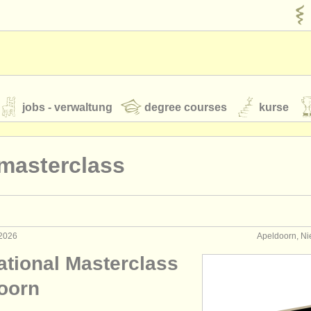
jobs - verwaltung
degree courses
kurse
rumente
masterclass
jugendorchester
feeds
nachrichten in der klassischen musik
 2026
Apeldoorn, Ni
ational Masterclass
t our
ATS
ATS
faq
einloggen
oorn