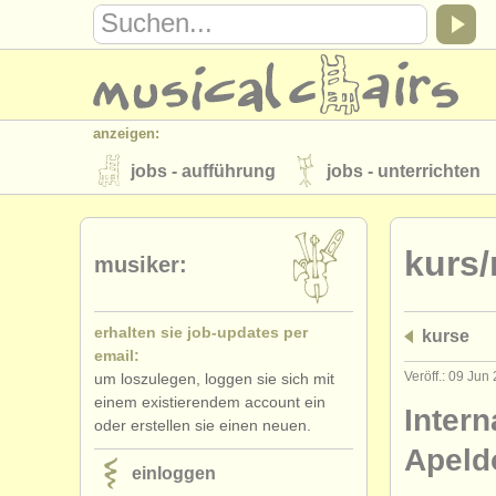
anzeigen:
jobs - aufführung
jobs - unterrichten
instrumentenverkauf
gestohlene inst
kurs/
verzeichnisse:
musiker:
orchester
musikhochschulen
erhalten sie job-updates per
kurse
musicalchairs:
email:
über musicalchairs
kontakt
rss 
Veröff.: 09 Jun
um loszulegen, loggen sie sich mit
einem existierendem account ein
verlage:
Intern
oder erstellen sie einen neuen.
anzeige veröffentlichen
find out abou
Apeld
einloggen