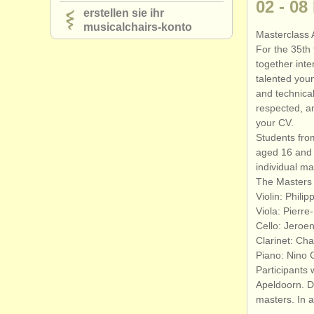
02 - 08
erstellen sie ihr
musicalchairs-konto
Masterclass
For the 35th 
together int
talented youn
and technical 
respected, an
your CV.
Students fro
aged 16 and 
individual ma
The Masters
Violin: Philip
Viola: Pierre
Cello: Jeroe
Clarinet: Cha
Piano: Nino 
Participants 
Apeldoorn. Du
masters. In a