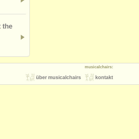
 the
musicalchairs:
über musicalchairs
kontakt