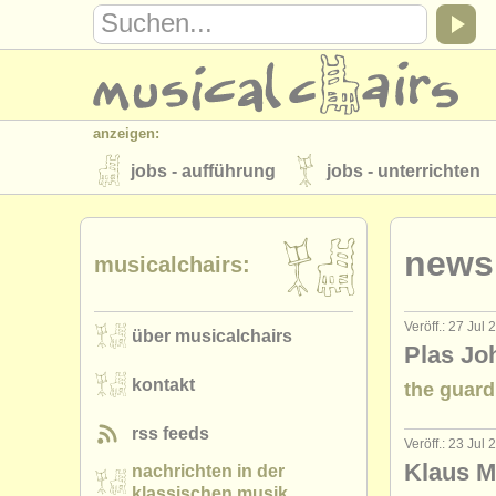
anzeigen:
jobs - aufführung
jobs - unterrichten
instrumentenverkauf
gestohlene inst
news
verzeichnisse:
musicalchairs:
orchester
musikhochschulen
Veröff.: 27 Jul
über musicalchairs
musicalchairs:
Plas Jo
über musicalchairs
kontakt
rss 
kontakt
the guard
verlage:
rss feeds
Veröff.: 23 Jul
anzeige veröffentlichen
find out abou
Klaus M
nachrichten in der
klassischen musik