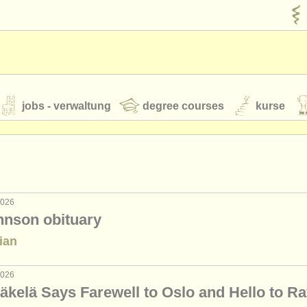
jobs - verwaltung
degree courses
kurse
rumente
jugendorchester
 2026
hnson obituary
feeds
nachrichten in der klassischen musik
ian
 2026
t our
ATS
ATS
faq
einloggen
äkelä Says Farewell to Oslo and Hello to Ra