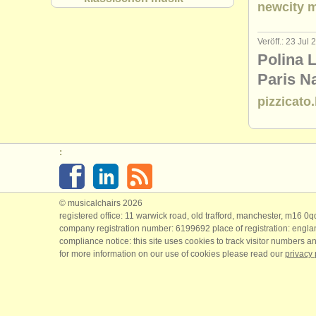
newcity 
Veröff.: 23 Jul
Polina 
Paris N
pizzicato.
:
© musicalchairs 2026
registered office: 11 warwick road, old trafford, manchester, m16 0
company registration number: ​6199692 place of registration: engl
compliance notice: ​this site uses cookies to track visitor numbers an
for more information on our use of cookies please read our
privacy 