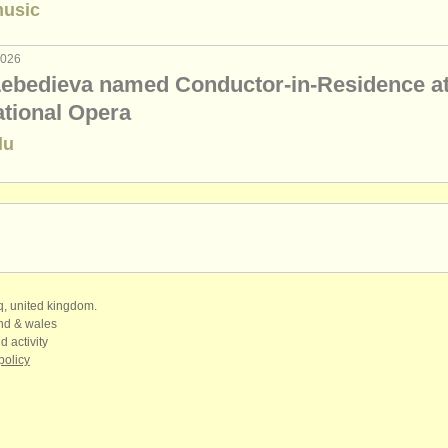
music
 2026
Lebedieva named Conductor-in-Residence at
ational Opera
lu
qq, united kingdom.
and & wales
d activity
policy