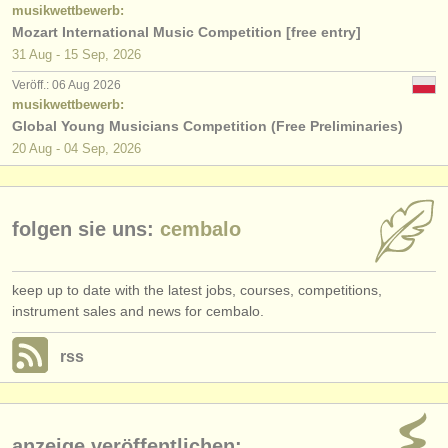
klavier verloren
(5)
verlage:
musikwettbewerb:
Mozart International Music Competition [free entry]
anzeige veröffentlichen
gestohlene instrumente: tasteninstrumente
(21)
31 Aug - 15 Sep, 2026
Veröff.: 06 Aug 2026
find out about our
ATS
musikwettbewerb:
Global Young Musicians Competition (Free Preliminaries)
ATS
faq
20 Aug - 04 Sep, 2026
einloggen
folgen sie uns:
cembalo
keep up to date with the latest jobs, courses, competitions,
instrument sales and news for cembalo.
rss
anzeige veröffentlichen: