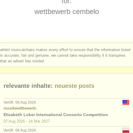
for:
kurse/
masterclass klavier
(16)
instrumentenverkauf
wettbewerb cembelo
kurse/
masterclass orgel
(3)
gestohlene instrumente
degree courses: klavier
verzeichnisse:
(11)
orchester
degree courses: fortepiano
(1)
whilst musicalchairs makes every effort to ensure that the information listed
musikhochschulen
is accurate, fair and genuine, we cannot take responsibility if it transpires
degree courses: orgel
(3)
that an advert has misled.
jugendorchester
degree courses: cembalo
(7)
musicalchairs:
klavierwettbewerb
(68)
relevante inhalte:
neueste posts
über musicalchairs
orgelwettbewerb
(1)
kontakt
Veröff.: 06 Aug 2026
kleinanzeigen klavier
musikwettbewerb:
(4)
rss feeds
Elizabeth Loker International Concerto Competition
instrumentenverkauf: orgel
07 Aug
2026
-
14 Mär
2027
(2)
nachrichten in der klassischen musik
Veröff.: 06 Aug 2026