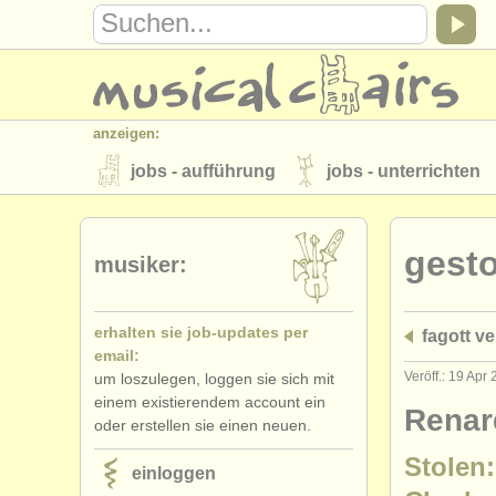
anzeigen:
jobs - aufführung
jobs - unterrichten
instrumentenverkauf
gestohlene inst
gest
verzeichnisse:
musiker:
orchester
musikhochschulen
erhalten sie job-updates per
fagott ve
musicalchairs:
email:
über musicalchairs
kontakt
rss 
Veröff.: 19 Apr
um loszulegen, loggen sie sich mit
einem existierendem account ein
verlage:
Renar
oder erstellen sie einen neuen.
anzeige veröffentlichen
find out abou
Stolen:
einloggen