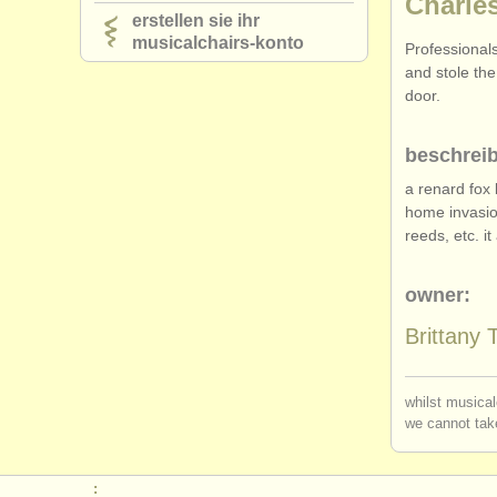
Charle
erstellen sie ihr
musicalchairs-konto
Professional
and stole th
door.
beschrei
a renard fox
home invasio
reeds, etc. i
owner:
Brittany 
whilst musical
we cannot take
: