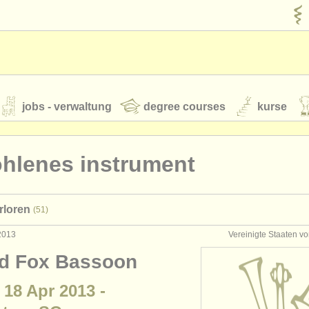
jobs - verwaltung
degree courses
kurse
rumente
ohlenes instrument
jugendorchester
rloren
(51)
feeds
nachrichten in der klassischen musik
 2013
Vereinigte Staaten v
d Fox Bassoon
t our
ATS
ATS
faq
einloggen
 18 Apr 2013 -