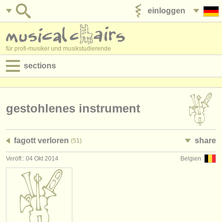
einloggen
anzeige veröffentlichen
für profi-musiker und musikstudierende
sections
anzeigen:
jobs - aufführung
gestohlenes instrument
jobs - unterrichten
fagott verloren
share
(51)
jobs - verwaltung
Veröff.: 04 Okt 2014
Belgien
degree courses
kurse
musikwettbewerbe