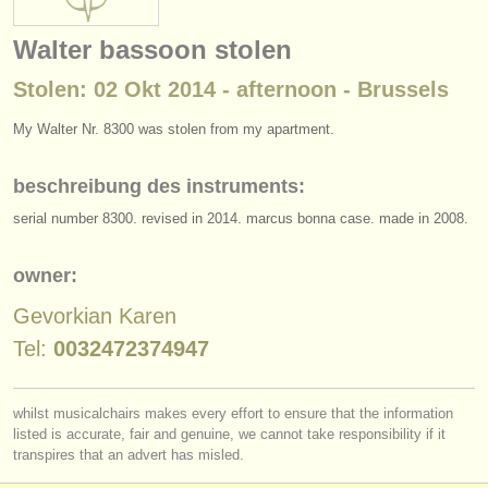
instrumentenverkauf
Walter bassoon stolen
gestohlene instrumente
Stolen: 02 Okt 2014 - afternoon - Brussels
verzeichnisse:
My Walter Nr. 8300 was stolen from my apartment.
orchester
beschreibung des instruments:
musikhochschulen
serial number 8300. revised in 2014. marcus bonna case. made in 2008.
jugendorchester
owner:
musicalchairs:
Gevorkian Karen
über musicalchairs
Tel:
0032472374947
kontakt
rss feeds
whilst musicalchairs makes every effort to ensure that the information
listed is accurate, fair and genuine, we cannot take responsibility if it
transpires that an advert has misled.
nachrichten in der klassischen musik