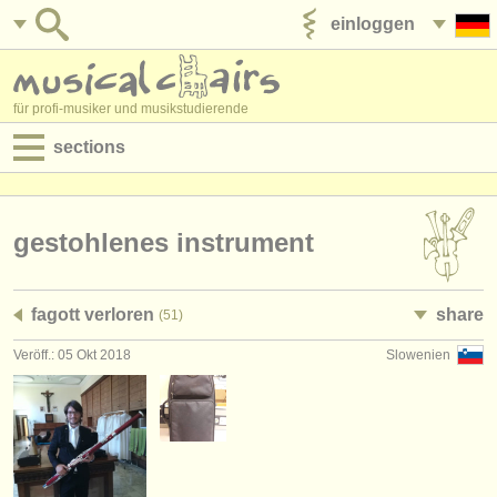
einloggen
anzeige veröffentlichen
für profi-musiker und musikstudierende
sections
anzeigen:
jobs - aufführung
gestohlenes instrument
jobs - unterrichten
fagott verloren
share
(51)
jobs - verwaltung
Veröff.: 05 Okt 2018
Slowenien
degree courses
kurse
musikwettbewerbe