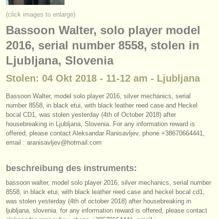
instrumentenverkauf
(click images to enlarge)
Bassoon Walter, solo player model
gestohlene instrumente
2016, serial number 8558, stolen in
verzeichnisse:
Ljubljana, Slovenia
orchester
Stolen: 04 Okt 2018 - 11-12 am - Ljubljana
musikhochschulen
Bassoon Walter, model solo player 2016, silver mechanics, serial
number 8558, in black etui, with black leather reed case and Heckel
jugendorchester
bocal CD1, was stolen yesterday (4th of October 2018) after
housebreaking in Ljubljana, Slovenia. For any information reward is
musicalchairs:
offered, please contact Aleksandar Ranisavljev, phone +38670664441,
über musicalchairs
email : aranisavljev@hotmail.com
kontakt
beschreibung des instruments:
bassoon walter, model solo player 2016, silver mechanics, serial number
rss feeds
8558, in black etui, with black leather reed case and heckel bocal cd1,
was stolen yesterday (4th of october 2018) after housebreaking in
nachrichten in der klassischen musik
ljubljana, slovenia. for any information reward is offered, please contact