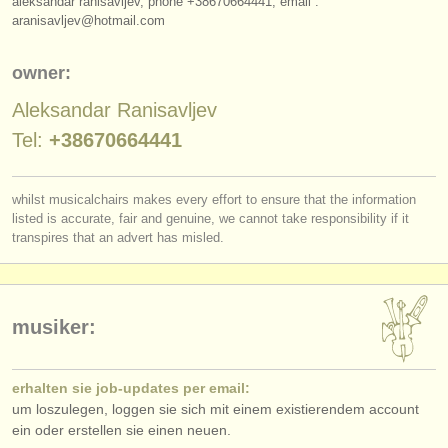
aleksandar ranisavljev, phone +38670664441, email :
verlage:
aranisavljev@hotmail.com
anzeige veröffentlichen
owner:
find out about our
ATS
Aleksandar Ranisavljev
ATS
faq
Tel:
+38670664441
einloggen
whilst musicalchairs makes every effort to ensure that the information
listed is accurate, fair and genuine, we cannot take responsibility if it
transpires that an advert has misled.
musiker:
erhalten sie job-updates per email:
um loszulegen, loggen sie sich mit einem existierendem account
ein oder erstellen sie einen neuen.