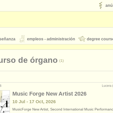
anú
nseñanza
empleos - administración
degree cours
robados
urso de órgano
(1)
jóvenes orquestas
fuentes rss
noticias sobre música clásica
26
Lucera (
interpretación: piano
(4)
Music Forge New Artist 2026
enseñanza: piano
(10)
10 Jul - 17 Oct, 2026
ut our
ATS
ATS
faq
iniciar sesión
MusicForge New Artist, Second International Music Performan
 enseñanza: órgano
(2)