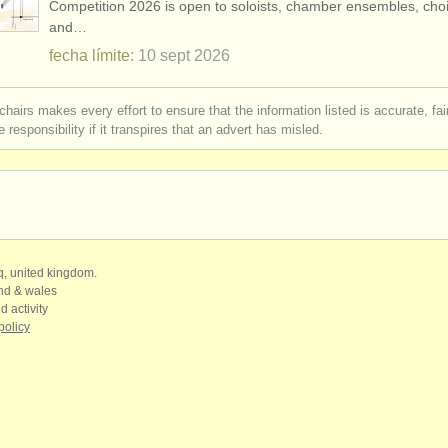
Competition 2026 is open to soloists, chamber ensembles, choi
and…
terclass piano
(16)
fecha límite:
10 sept
2026
terclass órgano
(3)
chairs makes every effort to ensure that the information listed is accurate, fa
rses: piano
(11)
 responsibility if it transpires that an advert has misled.
urses: órgano
(3)
de piano
(69)
iano
(4)
qq, united kingdom.
and & wales
os en venta: órgano
(2)
d activity
policy
ido
(5)
os robados: teclado
(21)