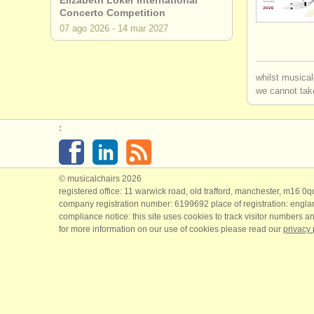
Elizabeth Loker International
Concerto Competition
cursos/
mas
07 ago
2026
-
14 mar
2027
cursos/
mas
whilst musical
degree cou
we cannot take
degree co
:
concurso 
venta de p
© musicalchairs 2026
registered office: 11 warwick road, old trafford, manchester, m16 0
company registration number: ​6199692 place of registration: engl
instrument
compliance notice: ​this site uses cookies to track visitor numbers an
for more information on our use of cookies please read our
privacy 
piano perd
instrument