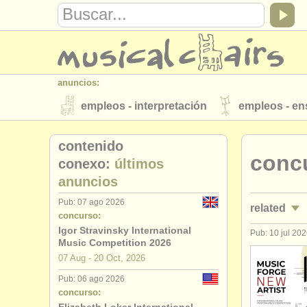
anuncios:
empleos - interpretación
empleos - e
instrumentos en venta
instrumentos 
contenido
conc
directorios:
conexo:
últimos
anuncios
orquestas y teatros
conservatorios
Pub: 07 ago 2026
related
musicalchairs:
concurso:
acerca de musicalchairs
contáctenos
Igor Stravinsky International
Pub: 10 jul 20
empleos - 
Music Competition 2026
editor:
07 Aug - 20 Oct, 2026
empleos - 
anúnciese con nosotros
find out abo
Pub: 06 ago 2026
concurso:
empleos -