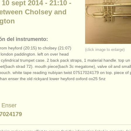
 10 sept 2014 - 21:10 -
between Cholsey and
gton
ón del instrumento:
 from heyford (20:15) to cholsey (21:07)
(click image to enlarge)
 london paddington. left on over head
cylindrical trumpet case. 2 back pack straps, 1 material handle. top un 
pet(bach strad 72). mouth piece(bach 3c megatone), valve oil and sma
 pouch. white tape reading nubiyan twist 07517024179 on top. piece of
than enser the old rickyard lower heyford oxford ox25 5nz
 Enser
7024179