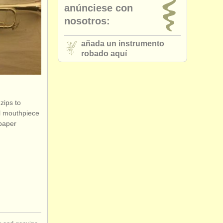
anúnciese con
nosotros:
añada un instrumento
robado aquí
zips to
ll mouthpiece
 paper