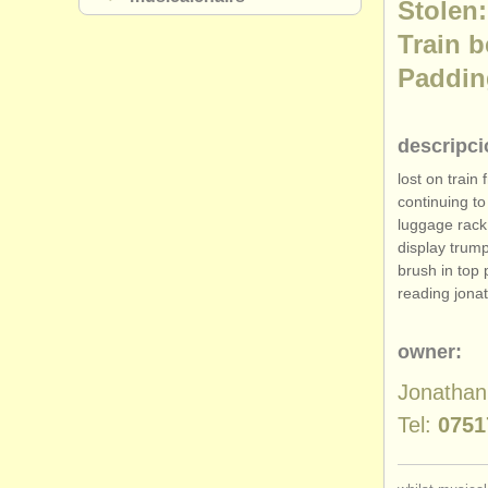
Stolen:
Train 
Paddin
descripci
lost on train
continuing to
luggage rack 
display trum
brush in top
reading jona
owner:
Jonathan
Tel:
0751