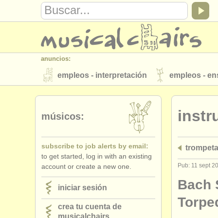
anuncios:
empleos - interpretación
empleos - e
instrumentos en venta
instrumentos 
inst
directorios:
músicos:
orquestas y teatros
conservatorios
subscribe to job alerts by email:
trompeta
musicalchairs:
to get started, log in with an existing
acerca de musicalchairs
contáctenos
Pub: 11 sept 2
account or create a new one.
editor:
Bach S
iniciar sesión
anúnciese con nosotros
find out abo
Torpe
crea tu cuenta de
musicalchairs