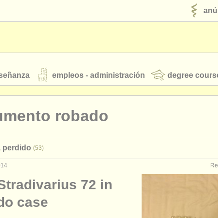
anú
nseñanza
empleos - administración
degree cours
robados
rumento robado
jóvenes orquestas
 perdido
(53)
fuentes rss
noticias sobre música clásica
014
Re
tradivarius 72 in
ut our
ATS
ATS
faq
iniciar sesión
do case