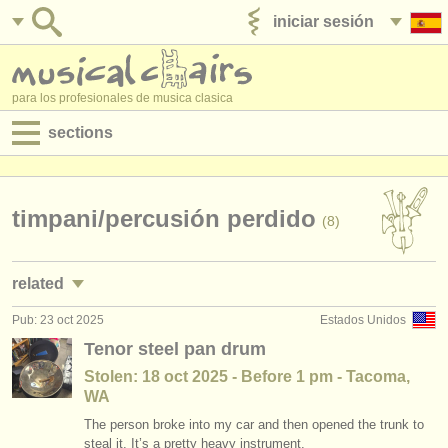
iniciar sesión
anúnciese con nosotros
para los profesionales de musica clasica
sections
anuncios:
empleos - interpretación
timpani/
percusión perdido
(8)
empleos - enseñanza
related
empleos - administración
Pub: 23 oct 2025
Estados Unidos
empleos - interpretación: timbales/
percusión
(15)
degree courses
Tenor steel pan drum
empleos - enseñanza: timbales/
percusión
(2)
Stolen: 18 oct 2025 - Before 1 pm - Tacoma,
cursillos
WA
cursos/
masterclass timpani
(8)
concursos
The person broke into my car and then opened the trunk to
steal it. It’s a pretty heavy instrument.