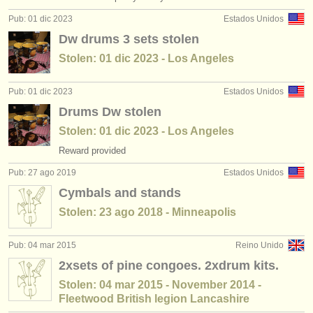
degree courses: timbales/
percusión
(10)
instrumentos en venta
Pub: 01 dic 2023
Estados Unidos
Dw drums 3 sets stolen
concurso de timpani/
percusión
(7)
instrumentos robados
Stolen: 01 dic 2023 - Los Angeles
instrumentos en venta: timbales
directorios:
(1)
Pub: 01 dic 2023
Estados Unidos
orquestas y teatros
instrumentos en venta: percusión indeterminada
(1)
Drums Dw stolen
conservatorios
Stolen: 01 dic 2023 - Los Angeles
instrumentos en venta: percusión determinada
(1)
Reward provided
jóvenes orquestas
Pub: 27 ago 2019
Estados Unidos
musicalchairs:
Cymbals and stands
acerca de musicalchairs
Stolen: 23 ago 2018 - Minneapolis
contáctenos
Pub: 04 mar 2015
Reino Unido
fuentes rss
2xsets of pine congoes. 2xdrum kits.
Stolen: 04 mar 2015 - November 2014 -
noticias sobre música clásica
Fleetwood British legion Lancashire