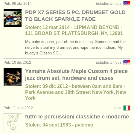
editor:
Pub: 06 abr 2014
Estados Unidos
PDP X7 SERIES 5 PC. DRUMSET GOLD
anúnciese con nosotros
TO BLACK SPARKLE FADE
find out about our
ATS
Stolen: 12 mar 2014 - 11PM AND BEYOND -
131 BROAD ST. PLATTSBURGH, NY, 12901
ATS
faq
My baby is gone, part of me is missing. Someone had the
nerve to steal my drum set and wipe the room clean. My
iniciar sesión
buddy's Gibson SG...
Pub: 10 dic 2012
Estados Unidos
Yamaha Absolute Maple Custom 4 piece
jazz drum set, hardware and cases
Stolen: 09 dic 2012 - between 8am and 9am -
Park Avenue and 38th Street; New York, New
York
Pub: 11 sept 2012
Italia
tutte le percussioni classiche e moderne
Stolen: 04 sept 1983 - palermo