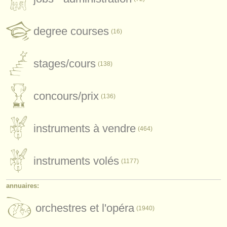
instruments à vendre
degree courses
(16)
instruments volés
annuaires:
stages/
cours
(138)
orchestres et l'opéra
conservatoires
concours/
prix
(136)
orchestres de jeunes
instruments à vendre
(464)
musicalchairs:
a propos de musicalchairs
instruments volés
(1177)
contactez nous
annuaires:
rss feeds
orchestres et l'opéra
(1940)
actualités musique classique