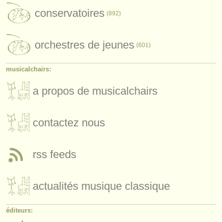
éditeurs:
conservatoires
(892)
ajouter votre annonce
orchestres de jeunes
find out about our
ATS
(601)
ATS
faq
musicalchairs:
s'identifier
a propos de musicalchairs
contactez nous
rss feeds
actualités musique classique
éditeurs: