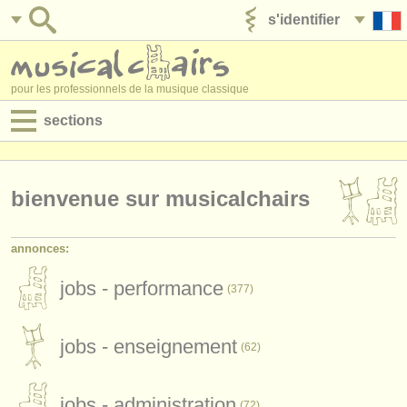
s'identifier
ajouter votre annonce
pour les professionnels de la musique classique
sections
annonces:
jobs - performance
bienvenue sur musicalchairs
jobs - enseignement
annonces:
jobs - administration
jobs - performance
(377)
degree courses
jobs - enseignement
stages/
cours
(62)
concours/
prix
jobs - administration
(72)