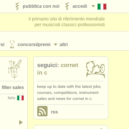
pubblica con noi
accedi
il primario sito di riferimento mondiale
per musicisti classici professionisti
si
concorsi/
premi
altri
seguici:
cornet
in c
keep up to date with the latest jobs,
filter sales
courses, competitions, instrument
Italia
sales and news for cornet in c.
et family
(2)
rss
 trumpet
(1)
rnet in c
(1)