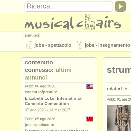
annunci:
jobs - spettacolo
jobs - insegnamento
strumenti in vendita
strumenti rubati
contenuto
strum
elenchi:
connesso:
ultimi
annunci
orchestre e teatri lirici
conservatori
Pubb: 06 ago 2026
related
musicalchairs:
concorso/premio:
riguardo musicalchairs
contattaci
Elizabeth Loker International
Pubb: 01 apr 
jobs - spe
Concerto Competition
editori:
07 ago
2026
-
14 mar
2027
jobs - ins
pubblica con noi
find out about our
A
Pubb: 05 ago 2026
job - spettacolo:
corsi/
mast