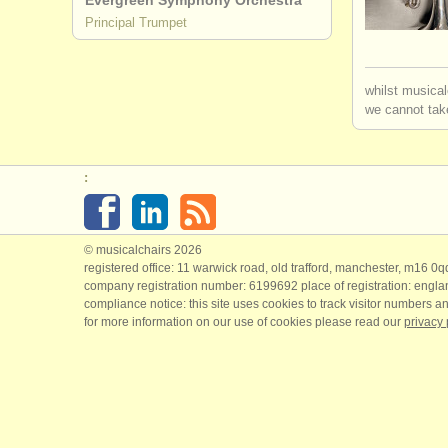
Evergreen Symphony Orchestra
Principal Trumpet
degree cou
degree cou
whilst musical
we cannot take
concorso 
tromba in 
:
tromba sma
© musicalchairs 2026
registered office: 11 warwick road, old trafford, manchester, m16 0
company registration number: ​6199692 place of registration: engl
compliance notice: ​this site uses cookies to track visitor numbers an
for more information on our use of cookies please read our
privacy 