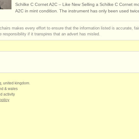
Schilke C Cornet A2C – Like New Selling a Schilke C Cornet m
rses: tromba
(10)
A2C in mint condition. The instrument has only been used twi
rses: natural trumpet
(1)
chairs makes every effort to ensure that the information listed is accurate, fa
 responsibility if it transpires that an advert has misled.
tromba
(5)
vendita
(2)
rrito
(53)
qq, united kingdom.
and & wales
d activity
policy