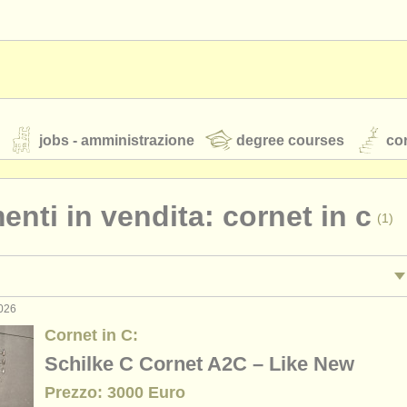
jobs - amministrazione
degree courses
cor
enti in vendita: cornet in c
(1)
orchestre giovanili
rss feeds
notizie di musica classica
2026
ttacolo: tromba
trump
(25)
Cornet in C:
egnamento: tromba
bb
(2)
Schilke C Cornet A2C – Like New
TS
ATS
faq
accedi
Prezzo: 3000 Euro
erclass tromba
co
(7)