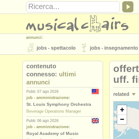
annunci:
jobs - spettacolo
jobs - insegnamento
strumenti in vendita
strumenti rubati
contenuto
offer
elenchi:
connesso:
ultimi
uff. f
annunci
orchestre e teatri lirici
conservatori
Pubb: 07 ago 2026
related
musicalchairs:
job - amministrazione:
riguardo musicalchairs
contattaci
St. Louis Symphony Orchestra
jobs - ammi
+
Beverage Operations Manager
editori:
−
Pubb: 06 ago 2026
jobs - ammi
pubblica con noi
find out about our
A
job - amministrazione:
Royal Academy of Music
jobs - amm