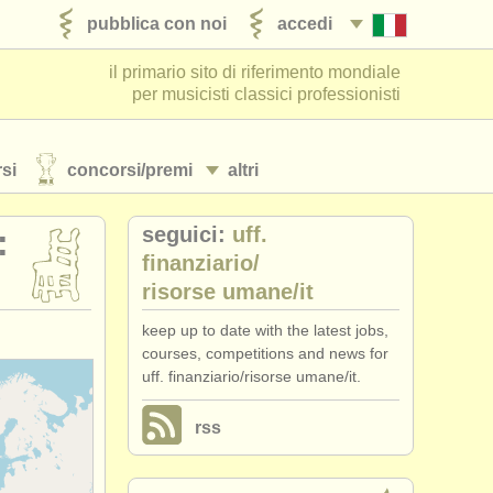
pubblica con noi
accedi
il primario sito di riferimento mondiale
per musicisti classici professionisti
si
concorsi/
premi
altri
seguici:
uff.
:
finanziario/
risorse umane/
it
keep up to date with the latest jobs,
courses, competitions and news for
uff. finanziario/risorse umane/it.
rss