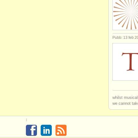
Pubb: 13 feb 2
whilst musical
we cannot take
: