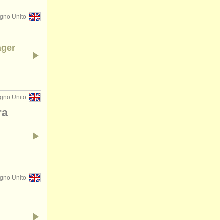
gno Unito
ager
egno Unito
ra
gno Unito