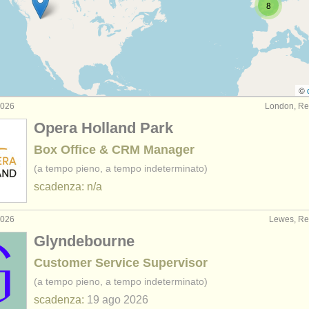
8
nistrazione: dip. artistico e della produzione
(28)
inistrazione: amministrazione accademica
(4)
inistrazione: comunitá/
educazione
(4)
©
2026
London, Re
nistrazione: bibliotecario/
archivista
(6)
Opera Holland Park
inistrazione: board member
(1)
Box Office & CRM Manager
(a tempo pieno, a tempo indeterminato)
scadenza: n/a
2026
Lewes, Re
Glyndebourne
Customer Service Supervisor
(a tempo pieno, a tempo indeterminato)
scadenza:
19 ago
2026