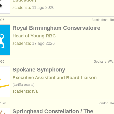
Education)
scadenza:
11 ago
2026
026
Birmingham, Re
Royal Birmingham Conservatoire
Head of Young RBC
scadenza:
17 ago
2026
026
Spokane, WA, S
Spokane Symphony
Executive Assistant and Board Liaison
(tariffa oraria)
scadenza: n/a
2026
London, Re
Springhead Constellation / The