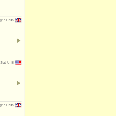
gno Unito
tati Uniti
gno Unito