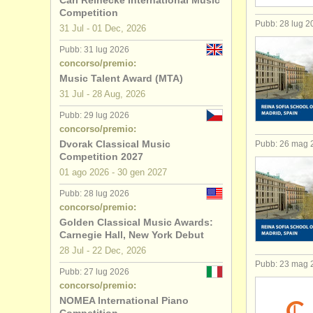
Carl Reinecke International Music
Competition
Pubb: 28 lug 2
31 Jul - 01 Dec, 2026
Pubb: 31 lug 2026
concorso/premio:
Music Talent Award (MTA)
31 Jul - 28 Aug, 2026
Pubb: 29 lug 2026
concorso/premio:
Dvorak Classical Music
Pubb: 26 mag 
Competition 2027
01 ago
2026
-
30 gen
2027
Pubb: 28 lug 2026
concorso/premio:
Golden Classical Music Awards:
Carnegie Hall, New York Debut
28 Jul - 22 Dec, 2026
Pubb: 23 mag 
Pubb: 27 lug 2026
concorso/premio:
NOMEA International Piano