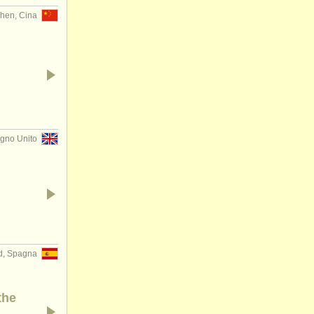
hen, Cina
gno Unito
d, Spagna
the