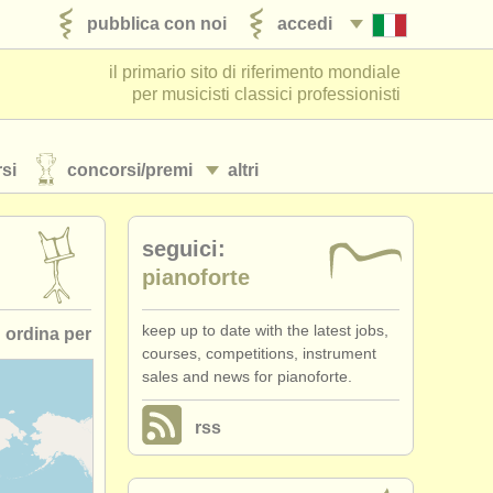
pubblica con noi
accedi
il primario sito di riferimento mondiale
per musicisti classici professionisti
si
concorsi/
premi
altri
seguici:
pianoforte
keep up to date with the latest jobs,
ordina per
courses, competitions, instrument
sales and news for pianoforte.
 pubblicato
rss
•
scadenza
•
stato (a-z)