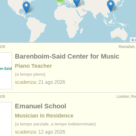
rses: pianoforte
(11)
rses: fortepiano
(1)
rses: clavicembalo
(7)
©
026
Ramallah,
urses: piano accompaniment
(3)
Barenboim-Said Center for Music
piano
(67)
Piano Teacher
(a tempo pieno)
endita
(4)
scadenza:
21 ago
2026
rito
(5)
026
London, Re
ubati: tastiera
(21)
Emanuel School
Musician in Residence
(a tempo parziale, a tempo indeterminato)
scadenza:
12 ago
2026