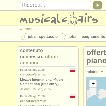
annunci:
jobs - spettacolo
jobs - insegnamento
strumenti in vendita
strumenti rubati
contenuto
offer
elenchi:
connesso:
ultimi
piano
annunci
orchestre e teatri lirici
conservatori
Pubb: 06 ago 2026
related
musicalchairs:
concorso/premio:
riguardo musicalchairs
contattaci
Mozart International Music
jobs - spet
+
Competition [free entry]
editori:
31 Aug - 15 Sep, 2026
−
corsi/
maste
pubblica con noi
find out about our
A
Pubb: 06 ago 2026
concorso/premio:
corsi: pi