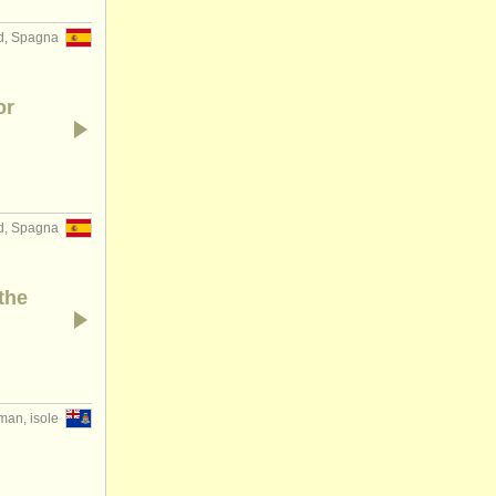
d, Spagna
or
d, Spagna
the
an, isole