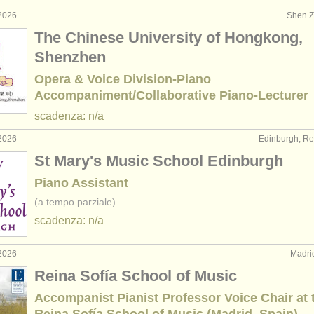
2026
Shen Z
The Chinese University of Hongkong,
Shenzhen
Opera & Voice Division-Piano
Accompaniment/Collaborative Piano-Lecturer
scadenza: n/a
2026
Edinburgh, Re
St Mary's Music School Edinburgh
Piano Assistant
(a tempo parziale)
scadenza: n/a
2026
Madri
Reina Sofía School of Music
Accompanist Pianist Professor Voice Chair at 