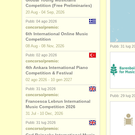
Global Young Musicians
Competition (Free Preliminaries)
degree cou
20 Aug - 04 Sep, 2026
Pubb: 04 ago 2026
degree cou
concorso/premio:
6th International Online Music
degree cou
Competition
08 Aug - 08 Nov, 2026
Pubb: 31 lug 2
degree co
Pubb: 02 ago 2026
concorso/premio:
concorso 
4th Ankara International Piano
Competition & Festival
piano in v
02 ago
2026
-
10 gen
2027
piano smar
Pubb: 31 lug 2026
concorso/premio:
Pubb: 29 lug 2
Francesca Lebrun International
strumenti r
Music Competition 2026
31 Jul - 10 Dec, 2026
Pubb: 31 lug 2026
concorso/premio: