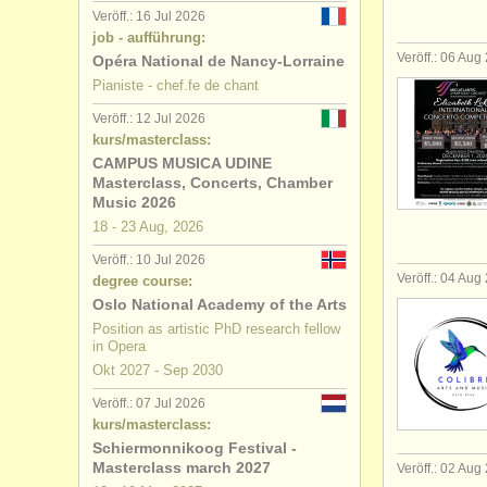
Veröff.: 16 Jul 2026
job - aufführung:
Veröff.: 06 Aug
Opéra National de Nancy-Lorraine
Pianiste - chef.fe de chant
Veröff.: 12 Jul 2026
kurs/masterclass:
CAMPUS MUSICA UDINE
Masterclass, Concerts, Chamber
Music 2026
18 - 23 Aug, 2026
Veröff.: 10 Jul 2026
Veröff.: 04 Aug
degree course:
Oslo National Academy of the Arts
Position as artistic PhD research fellow
in Opera
Okt
2027
-
Sep
2030
Veröff.: 07 Jul 2026
kurs/masterclass:
Schiermonnikoog Festival -
Masterclass march 2027
Veröff.: 02 Aug