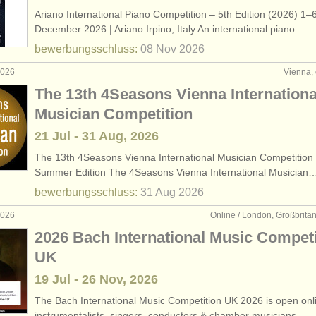
Ariano International Piano Competition – 5th Edition (2026) 1–
December 2026 | Ariano Irpino, Italy An international piano…
bewerbungsschluss:
08 Nov
2026
 2026
Vienna, 
The 13th 4Seasons Vienna Internationa
Musician Competition
21 Jul - 31 Aug, 2026
The 13th 4Seasons Vienna International Musician Competition
Summer Edition The 4Seasons Vienna International Musician
bewerbungsschluss:
31 Aug
2026
 2026
Online / London, Großbrita
2026 Bach International Music Competi
UK
19 Jul - 26 Nov, 2026
The Bach International Music Competition UK 2026 is open onlin
instrumentalists, singers, conductors & chamber musicians…