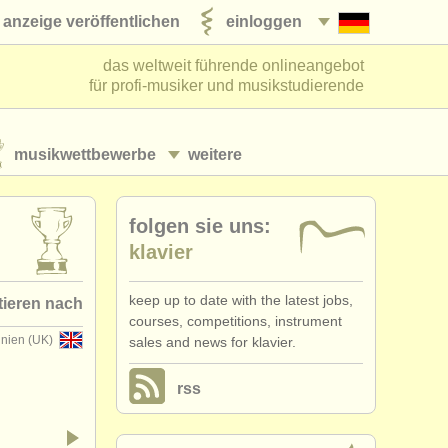
anzeige veröffentlichen
einloggen
das weltweit führende onlineangebot
für profi-musiker und musikstudierende
musikwettbewerbe
weitere
folgen sie uns:
klavier
keep up to date with the latest jobs,
tieren nach
courses, competitions, instrument
nnien (UK)
sales and news for klavier.
ausgegeben
rss
ngsschluss
•
dates held