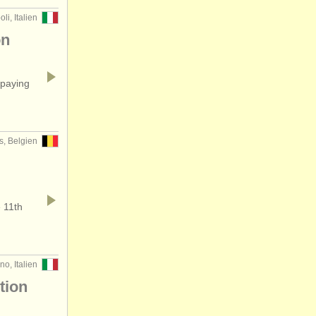
li, Italien
on
 paying
s, Belgien
» 11th
no, Italien
tion