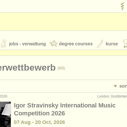
jobs - verwaltung
degree courses
kurse
rumente
erwettbewerb
(69)
jugendorchester
sor
feeds
nachrichten in der klassischen musik
 2026
London, Großbrita
ührung: klavier
• her
(4)
Igor Stravinsky International Music
rrichten: klavier
•
bewerbu
(10)
Competition 2026
t our
ATS
ATS
faq
einloggen
07 Aug - 20 Oct, 2026
erclass klavier
(16)