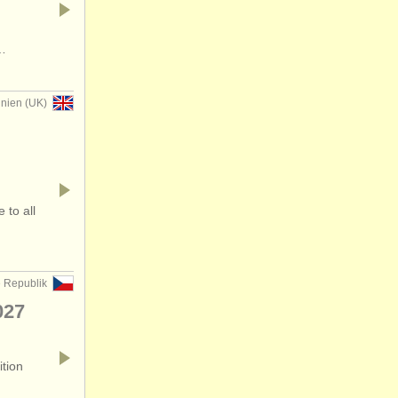
e…
nnien (UK)
 to all
 Republik
027
ition