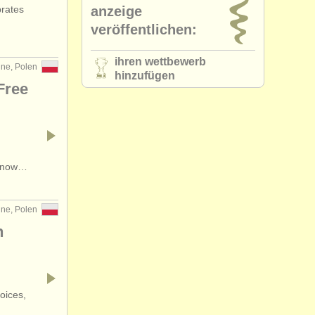
brates
anzeige
•
land (a-z)
veröffentlichen:
ihren wettbewerb
ine, Polen
hinzufügen
Free
s now…
ine, Polen
n
oices,