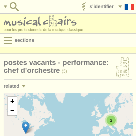
s'identifier
ajouter votre annonce
pour les professionnels de la musique classique
sections
annonces:
postes vacants - performance:
jobs - performance
chef d'orchestre
(3)
jobs - enseignement
related
jobs - administration
jobs - performance: chef de chant
+
(2)
degree courses
−
jobs - enseignement: chef d'orchestre
(4)
stages/
cours
2
jobs - enseignement: chef de chant
(1)
concours/
prix