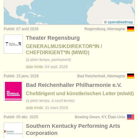
jobs - enseignement: chef de chœur
(2)
instruments à vendre
stages/
masterclass direction d'orchestre /
chefs
instruments volés
d’orchestre
©
openstreetmap
(59)
Publié: 07 août 2026
Regensburg, Allemagne
annuaires:
degree courses: chef d'orchestre
(6)
Theater Regensburg
orchestres et l'opéra
GENERALMUSIKDIREKTOR*IN /
concours de chef d'orchestre
(18)
CHEFDIRIGENT*IN (M/W/D)
conservatoires
(à plein temps, permanent)
concours/
prix: chef de chant
(1)
date limite:
04 sept.
2026
orchestres de jeunes
Publié: 15 janv. 2026
Bad Reichenhall, Allemagne
musicalchairs:
Bad Reichenhaller Philharmonie e.V.
a propos de musicalchairs
Chefdirigent und künstlerischen Leiter (m/w/d)
(à plein temps, à court terme)
contactez nous
date limite:
31 mars
2029
rss feeds
Publié: 05 déc. 2025
Bowling Green, KY, États-Unis
Southern Kentucky Performing Arts
actualités musique classique
Corporation