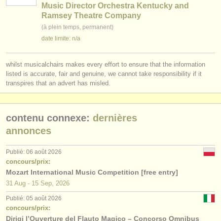
éditeurs:
Music Director Orchestra Kentucky and
Ramsey Theatre Company
ajouter votre annonce
(à plein temps, permanent)
date limite: n/a
find out about our
ATS
ATS
faq
whilst musicalchairs makes every effort to ensure that the information
listed is accurate, fair and genuine, we cannot take responsibility if it
transpires that an advert has misled.
s'identifier
contenu connexe:
dernières
annonces
Publié: 06 août 2026
concours/prix:
Mozart International Music Competition [free entry]
31 Aug - 15 Sep, 2026
Publié: 05 août 2026
concours/prix:
Dirigi l’Ouverture del Flauto Magico – Concorso Omnibus