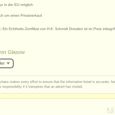
ur in der EU möglich.
ich um einen Privatverkauf.
:
Ein Echtheits-Zertifikat von H.K. Schmidt Dresden ist im Preis inbegrif
von Glasow
ler
st be logged in to send a message.
chairs makes every effort to ensure that the information listed is accurate, fa
 responsibility if it transpires that an advert has misled.
r
create an account
to continue.