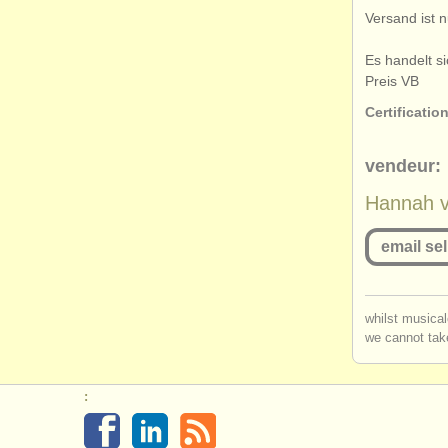
Versand ist n
Es handelt s
Preis VB
Certification
vendeur:
Hannah 
email sel
you mu
whilst musical
we cannot take
log in
o
: