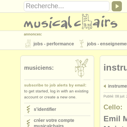
annonces:
jobs - performance
jobs - enseigneme
instruments à vendre
instruments vol
instr
annuaires:
musiciens:
orchestres et l'opéra
conservatoires
subscribe to job alerts by email:
instrume
musicalchairs:
to get started, log in with an existing
a propos de musicalchairs
contactez
Publié: 08 juil.
account or create a new one.
éditeurs:
Cello:
s'identifier
ajouter votre annonce
find out about 
Emil 
créer votre compte
musicalchairs