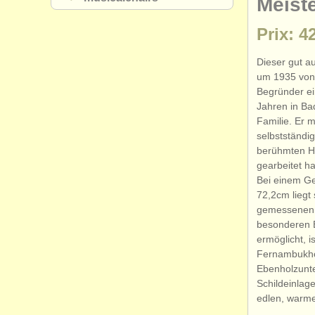
Meist
Prix: 4
Dieser gut 
um 1935 von 
Begründer ei
Jahren in B
Familie. Er 
selbstständi
berühmten H.
gearbeitet ha
Bei einem Ge
72,2cm liegt 
gemessenen 2
besonderen El
ermöglicht, 
Fernambukhol
Ebenholzunte
Schildeinlag
edlen, warme