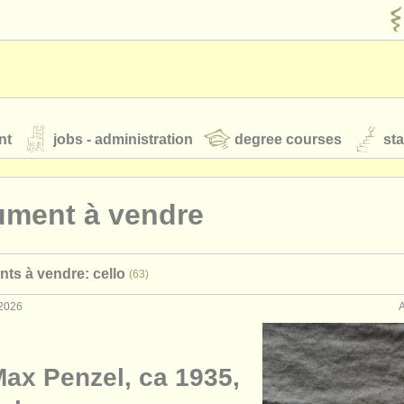
nt
jobs - administration
degree courses
st
és
ument à vendre
orchestres de jeunes
nts à vendre: cello
(63)
 nous
rss feeds
actualités musique classique
 2026
our
ATS
ATS
faq
s'identifier
Max Penzel, ca 1935,