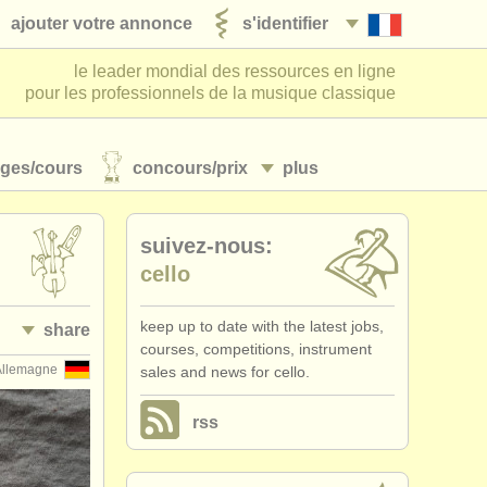
ajouter votre annonce
s'identifier
le leader mondial des ressources en ligne
pour les professionnels de la musique classique
ages/
cours
concours/
prix
plus
suivez-nous:
cello
keep up to date with the latest jobs,
share
courses, competitions, instrument
Allemagne
sales and news for cello.
rss