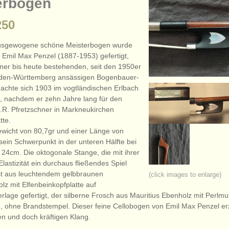
erbogen
250
ausgewogene schöne Meisterbogen wurde
Emil Max Penzel (1887-1953) gefertigt,
ner bis heute bestehenden, seit den 1950er
aden-Württemberg ansässigen Bogenbauer-
machte sich 1903 im vogtländischen Erlbach
g, nachdem er zehn Jahre lang für den
R. Pfretzschner in Markneukirchen
tte.
wicht von 80,7gr und einer Länge von
sein Schwerpunkt in der unteren Hälfte bei
4cm. Die oktogonale Stange, die mit ihrer
astizität ein durchaus fließendes Spiel
ist aus leuchtendem gelbbraunen
(click images to enlarge)
z mit Elfenbeinkopfplatte auf
rlage gefertigt, der silberne Frosch aus Mauritius Ebenholz mit Perlmu
e, ohne Brandstempel. Dieser feine Cellobogen von Emil Max Penzel er
n und doch kräftigen Klang.