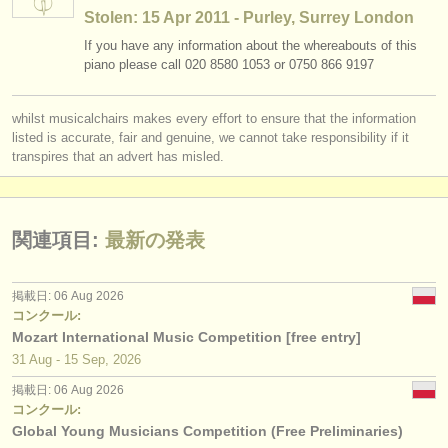
出版社:
Stolen: 15 Apr 2011 - Purley, Surrey London
掲載方法
If you have any information about the whereabouts of this
piano please call 020 8580 1053 or 0750 866 9197
find out about our
ATS
whilst musicalchairs makes every effort to ensure that the information
ATS
faq
listed is accurate, fair and genuine, we cannot take responsibility if it
transpires that an advert has misled.
ログイン
関連項目:
最新の発表
掲載日: 06 Aug 2026
コンクール:
Mozart International Music Competition [free entry]
31 Aug - 15 Sep, 2026
掲載日: 06 Aug 2026
コンクール:
Global Young Musicians Competition (Free Preliminaries)