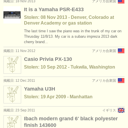
掲載日: 18 Nov 2013
アメリカ合衆国
講習会: piano accompaniment
(3)
楽器の販売
It is a Yamaha PSR-E433
degree courses: ピアノ
(11)
Stolen: 08 Nov 2013 - Denver, Colorado at
盗まれた楽器
Denver Academy or gas station
degree courses: fortepiano
ディレクトリー:
(1)
The last time I saw the piano was in the trunk of my car on
Thrusday 11/8/13. My car is a subaru impreza 2013 dark
オーケストラ
degree courses: チェンバロ
(7)
cherry brand...
音楽学校
掲載日: 11 Nov 2012
アメリカ合衆国
degree courses: piano accompaniment
(3)
Casio Privia PX-130
ユース オーケストラ
コンクール: ピアノ
(67)
Stolen: 10 Sep 2012 - Tukwila, Washington
musicalchairs:
楽器の販売: ピアノ
(4)
掲載日: 12 Dec 2011
アメリカ合衆国
musicalchairsについて
Yamaha U3H
盗まれた楽器: 鍵盤楽器
(21)
お問い合わせ
Stolen: 19 Apr 2009 - Manhattan
rss feeds
掲載日: 23 Sep 2011
イギリス
Ibach modern grand 6' black polyester
クラシック音楽ニュース
finish 143600