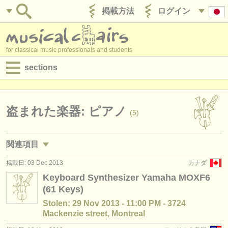
掲載方法
ログイン
for classical music professionals and students
sections
目録:
求人情報 (演奏関係の職)
盗まれた楽器: ピアノ
(5)
求人情報 (教育関連の職)
関連項目
求人情報 (管理者関連の職)
掲載日: 03 Dec 2013
カナダ
求人情報 (演奏関係の職): ピアノ
(4)
degree courses
Keyboard Synthesizer Yamaha MOXF6
(61 Keys)
求人情報 (教育関連の職): ピアノ
(10)
講習会
Stolen: 29 Nov 2013 - 11:00 PM - 3724
講習会: ピアノ
(16)
Mackenzie street, Montreal
コンクール