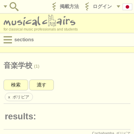
掲載方法
ログイン
for classical music professionals and students
sections
目録:
求人情報 (演奏関係の職)
音楽学校
(1)
求人情報 (教育関連の職)
検索
漉す
求人情報 (管理者関連の職)
ボリビア
x
degree courses
講習会
results:
コンクール
Cochabamba, ボリビア