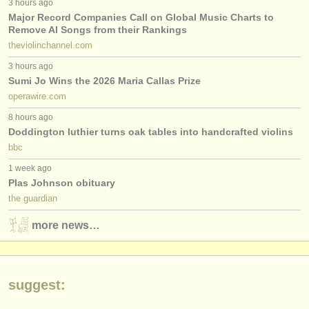
3 hours ago
出版社:
Major Record Companies Call on Global Music Charts to
掲載方法
Remove AI Songs from their Rankings
theviolinchannel.com
find out about our
ATS
3 hours ago
Sumi Jo Wins the 2026 Maria Callas Prize
ATS
faq
operawire.com
8 hours ago
ログイン
Doddington luthier turns oak tables into handcrafted violins
bbc
1 week ago
Plas Johnson obituary
the guardian
more news…
suggest: