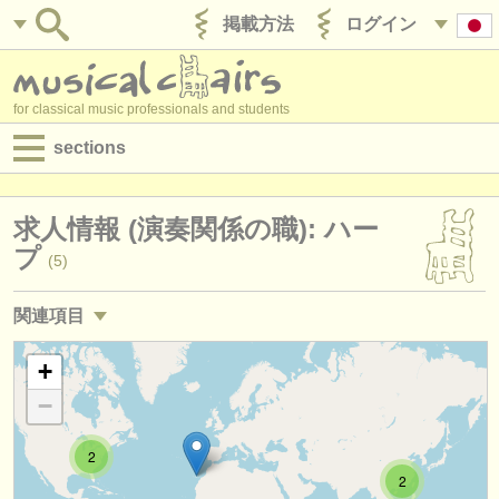
掲載方法
ログイン
for classical music professionals and students
sections
目録:
求人情報 (演奏関係の職): ハー
求人情報 (演奏関係の職)
プ
(5)
求人情報 (教育関連の職)
関連項目
求人情報 (管理者関連の職)
求人情報 (教育関連の職): ハープ
+
(1)
degree courses
−
講習会: ハープ
(4)
講習会
2
degree courses: ハープ
(9)
コンクール
2