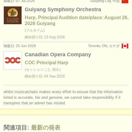
掲載日: 07 Jul 2026
Guiyang City, 中国
出版社:
Guiyang Symphony Orchestra
掲載方法
Harp, Principal Audition date/place: August 26,
2026 Guiyang
find out about our
ATS
(フルタイム)
締め切り日:
23 Aug
2026
ATS
faq
掲載日: 25 Jun 2026
Toronto, ON, カナダ
ログイン
Canadian Opera Company
COC Principal Harp
(セッションごと, 恒久)
締め切り日:
04 Sep
2026
whilst musicalchairs makes every effort to ensure that the information
listed is accurate, fair and genuine, we cannot take responsibility if it
transpires that an advert has misled.
関連項目:
最新の発表