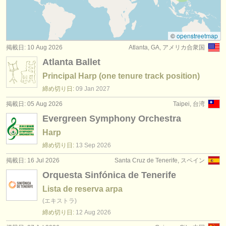
degree courses: folk/
trad harp
(2)
楽器の販売
コンクール: ハープ
(3)
盗まれた楽器
©
openstreetmap
掲載日: 10 Aug 2026
Atlanta, GA, アメリカ合衆国
盗まれた楽器: ハープ
ディレクトリー:
(2)
Atlanta Ballet
オーケストラ
Principal Harp (one tenure track position)
音楽学校
締め切り日:
09 Jan
2027
掲載日: 05 Aug 2026
Taipei, 台湾
ユース オーケストラ
Evergreen Symphony Orchestra
musicalchairs:
Harp
締め切り日:
13 Sep
2026
musicalchairsについて
掲載日: 16 Jul 2026
Santa Cruz de Tenerife, スペイン
お問い合わせ
Orquesta Sinfónica de Tenerife
Lista de reserva arpa
rss feeds
(エキストラ)
クラシック音楽ニュース
締め切り日:
12 Aug
2026