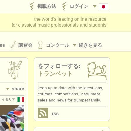
掲載方法
ログイン
the world's leading online resource
for classical music professionals and students
es
講習会
コンクール
続きを見る
をフォローする:
トランペット
keep up to date with the latest jobs,
share
courses, competitions, instrument
イタリア
sales and news for trumpet family.
rss