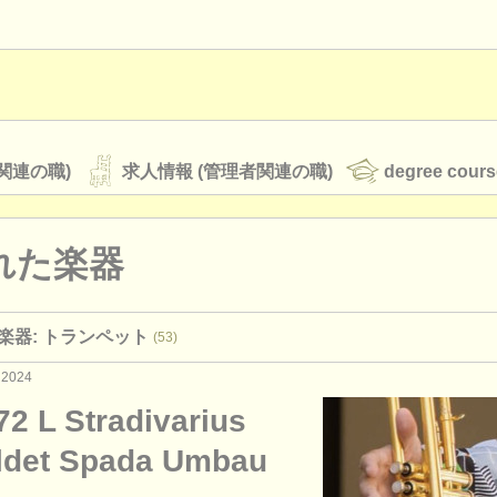
関連の職)
求人情報 (管理者関連の職)
degree cours
れた楽器
オーケストラ
楽器: トランペット
(53)
rss feeds
クラシック音楽ニュース
 2024
72 L Stradivarius
ATS
faq
ログイン
ldet Spada Umbau