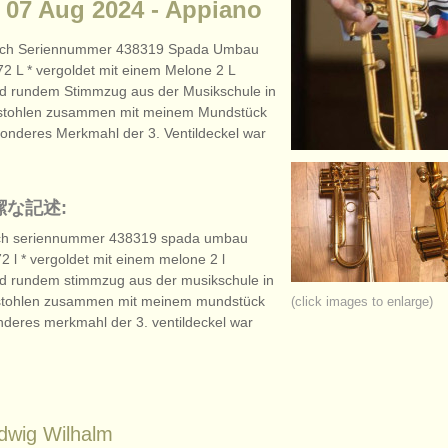
: 07 Aug 2024 - Appiano
ach Seriennummer 438319 Spada Umbau
72 L * vergoldet mit einem Melone 2 L
d rundem Stimmzug aus der Musikschule in
estohlen zusammen mit meinem Mundstück
nderes Merkmahl der 3. Ventildeckel war
潔な記述:
ch seriennummer 438319 spada umbau
72 l * vergoldet mit einem melone 2 l
d rundem stimmzug aus der musikschule in
estohlen zusammen mit meinem mundstück
(click images to enlarge)
nderes merkmahl der 3. ventildeckel war
dwig Wilhalm