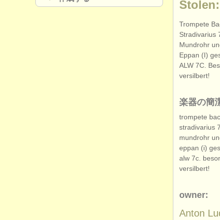
Stolen
Trompete B
Stradivarius 
Mundrohr un
Eppan (I) g
ALW 7C. Beso
versilbert!
楽器の簡
trompete ba
stradivarius 
mundrohr un
eppan (i) g
alw 7c. beso
versilbert!
owner:
Anton Lu