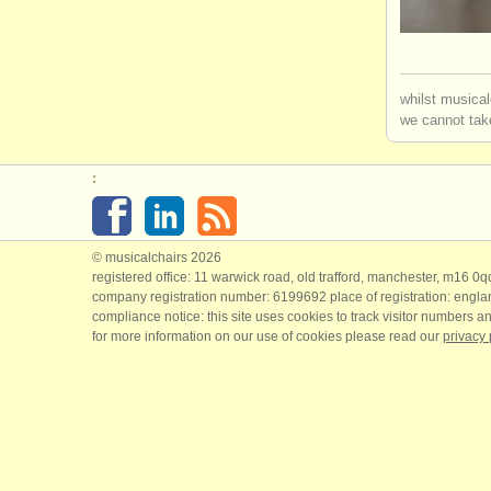
whilst musical
we cannot take
:
© musicalchairs 2026
registered office: 11 warwick road, old trafford, manchester, m16 0
company registration number: ​6199692 place of registration: engl
compliance notice: ​this site uses cookies to track visitor numbers an
for more information on our use of cookies please read our
privacy 