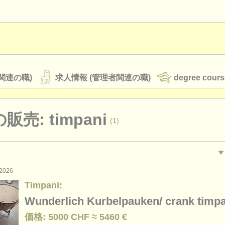
関連の職)
求人情報 (管理者関連の職)
degree cours
販売: timpani
(1)
オーケストラ
rss feeds
クラシック音楽ニュース
2026
: ティンパニ
テ
(1)
Timpani:
Wunderlich Kurbelpauken/ crank timpa
ATS
faq
ログイン
価格: 5000 CHF ≈ 5460 €