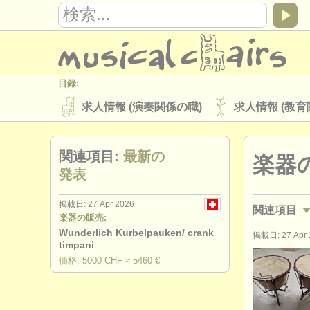
目録:
求人情報 (演奏関係の職)
求人情報 (教育
楽器の販売
盗まれた楽器
関連項目:
最新の
楽器の
ディレクトリー:
発表
オーケストラ
音楽学校
ユース 
掲載日: 27 Apr 2026
関連項目
musicalchairs:
楽器の販売:
musicalchairsについて
お問い合わせ
Wunderlich Kurbelpauken/ crank
掲載日: 27 Apr 
楽器の販売
timpani
出版社:
価格: 5000 CHF ≈ 5460 €
掲載方法
find out about our
ATS