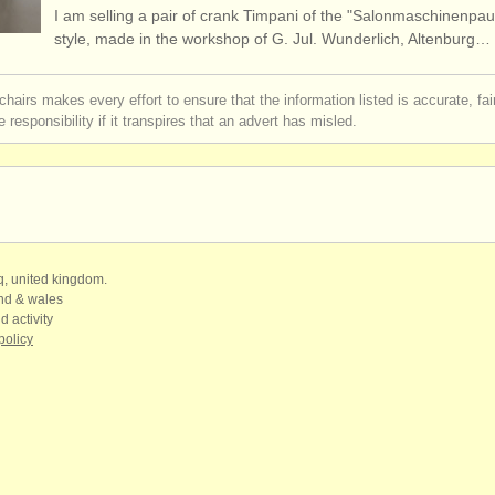
I am selling a pair of crank Timpani of the "Salonmaschinenpa
style, made in the workshop of G. Jul. Wunderlich, Altenburg…
chairs makes every effort to ensure that the information listed is accurate, fa
 responsibility if it transpires that an advert has misled.
qq, united kingdom.
and & wales
d activity
policy