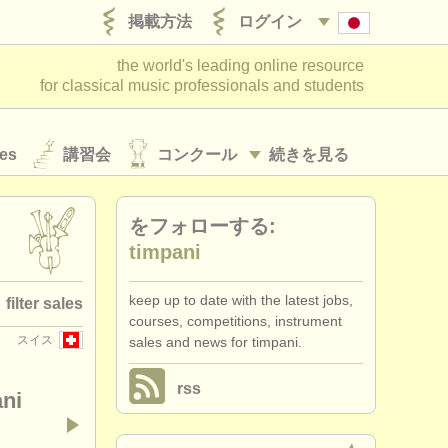
掲載方法
ログイン
the world's leading online resource
for classical music professionals and students
es
講習会
コンクール
続きを見る
をフォローする:
timpani
keep up to date with the latest jobs,
filter sales
courses, competitions, instrument
スイス
sales and news for timpani.
ィンパニ
(1)
rss
timpani
(1)
ni